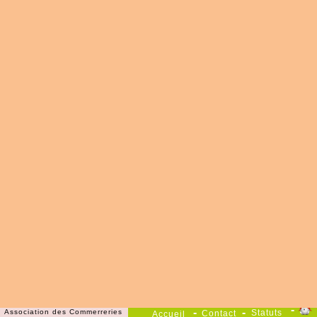
jouter ce site à vos Favoris, en cliquant ici
Faire de c
-
©
-
-
Association des Commerreries
Statuts
Contact
Accueil