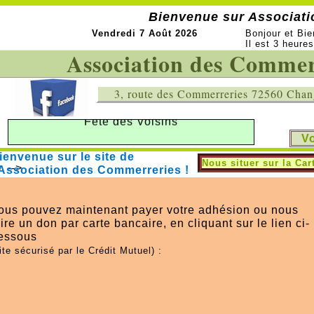
Bienvenue sur Association
Vendredi 7 Août 2026
Bonjour et Bi
Il est 3 heure
Vendredi 13 Janvier 2023
Association des Commer
Assemblée Générale et Galette des Rois
3, route des Commerreries 72560 Cha
Vendredi 2 Juin 2023
Fête des Voisins
V
V
Dimanche 10 Septembre 2023
ienvenue sur le site de
Nous situer sur la Car
-->
Barbecue des Voisins
'Association des Commerreries !
ous pouvez maintenant payer votre adhésion ou nous
aire un don par carte bancaire, en cliquant sur le lien ci-
essous
ite sécurisé par le Crédit Mutuel) :