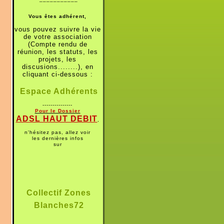
Vous êtes adhérent,
vous pouvez suivre la vie
de votre association
(Compte rendu de
réunion, les statuts, les
projets, les
discusions........), en
cliquant ci-dessous :
Espace Adhérents
---------------
Pour le Dossier
ADSL HAUT DEBIT
,
n'hésitez pas, allez voir
les dernières infos
sur
Collectif Zones
Blanches72