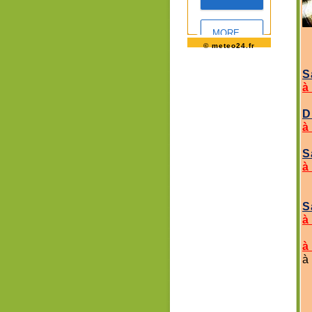
© meteo24.fr
S
à
D
à
S
à
S
à
à
à