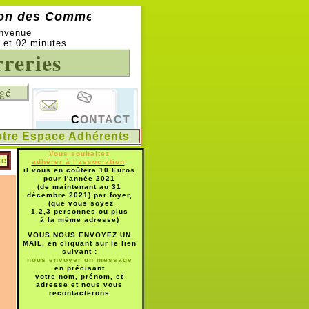
 des Commerreries -
C'est une association de q
envenue
s et 02 minutes
reries
ngé
C
ONTACT
otre Espace Adhérents
otre Espace Adhérents
Vous souhaitez
te
adhérer à l'association
,
il vous en coûtera 10 Euros
pour l'année 2021
(de maintenant au 31
décembre 2021) par foyer,
(que vous soyez
1,2,3 personnes ou plus
à la même adresse)
VOUS NOUS ENVOYEZ UN
MAIL, en cliquant sur le lien
suivant :
nous envoyer un message
en précisant
votre nom, prénom, et
adresse et
nous vous
recontacterons
___________