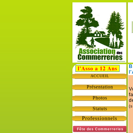
B
l'Asso a 12 Ans
l
ACCUEIL
Présentation
V
f
Photos
d
(s
Statuts
Professionnels
Fête des Commerreries