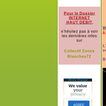
Pour le Dossier
INTERNET
HAUT DEBIT
,
V
n'hésitez pas à voir
à
les dernières infos
e
sur
L
v
Collectif Zones
Blanches72
B
Météo Changé