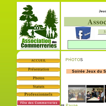
Jeud
Vendredi 1
Asso
Assemblée Général
3
Vendredi
Fête d
Dimanche 10
l'Asso a 12 Ans
Barbecue
-->
PHOTO
S
ACCUEIL
Présentation
Soirée Jeux du 
Photos
Statuts
Professionnels
Fête des Commerreries
Pause