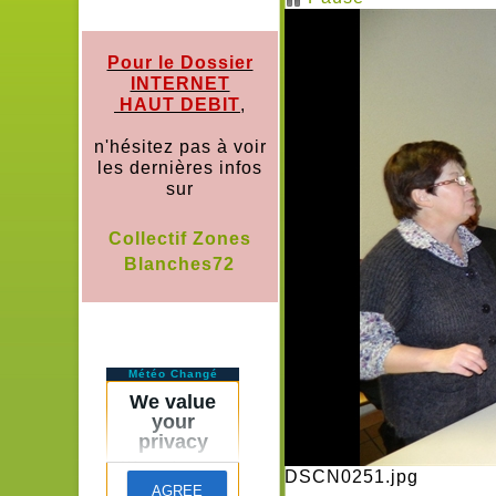
Pour le Dossier
INTERNET
HAUT DEBIT
,
n'hésitez pas à voir
les dernières infos
sur
Collectif Zones
Blanches72
Météo Changé
DSCN0251.jpg